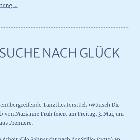
itung …
SUCHE NACH GLÜCK
enübergreifende Tanztheaterstück ›Wünsch Dir
l‹ von Marianne Früh feiert am Freitag, 3. Mai, um
aus Premiere.
e Arbeit ›Die Sehnsucht nach der Stille‹ (2010) an.